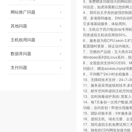
3、免费赠送功能强大的网站统
问信息，如虎添翼般让您的网
网站推广问题
4 、我司自主开发的超强控制面
理、多项密码修改、DNS自动
它多项基础服务，体贴周到。
其他问题
5、主机位于四川电信vip专用
同类虚拟主机供应商快50%。
主机租用问题
6 、服务器为双CPU:xeon 2.8*
配置随时更新，保证业内领先
7 、完整的产品线：五大类共32
数据库问题
Windows系列到Linux系
8 、全面提供支持ACCESS、
支付问题
问统计、赠送access,mysql
9 、不间断7*24小时全程服
10、无障碍技术支持：24×7
11、服务器采用超线程技术,
12、邮件空间和虚拟主机空间
13、实时病毒保护系统/ 黑客
14、每7天备份一次用户数据
功能，业内首创！即使出现服务
15、团队经验丰富：5年服务
16、虚拟主机、域名注册、企
17、我司虚拟主机免费试用三
18、独有的CDN网络加速功能