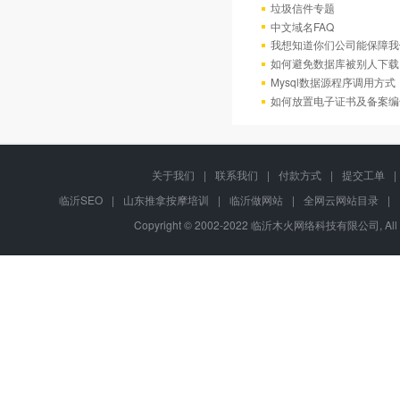
垃圾信件专题
中文域名FAQ
我想知道你们公司能保障我
如何避免数据库被别人下载
Mysql数据源程序调用方
如何放置电子证书及备案编
关于我们
|
联系我们
|
付款方式
|
提交工单
|
临沂SEO
|
山东推拿按摩培训
|
临沂做网站
|
全网云网站目录
|
Copyright © 2002-2022 临沂木火网络科技有限公司, All