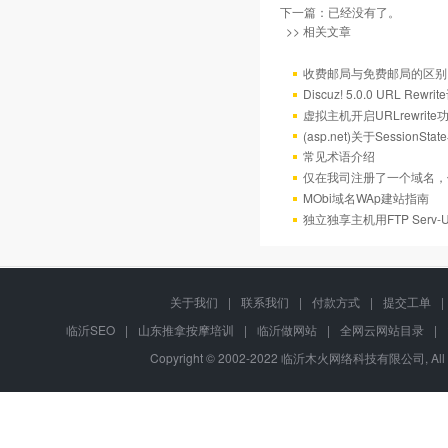
下一篇：已经没有了。
>> 相关文章
收费邮局与免费邮局的区别
Discuz! 5.0.0 URL Rewr
虚拟主机开启URLrewrit
(asp.net)关于Session
常见术语介绍
仅在我司注册了一个域名，
MObi域名WAp建站指南
独立独享主机用FTP Serv
关于我们
|
联系我们
|
付款方式
|
提交工单
|
临沂SEO
|
山东推拿按摩培训
|
临沂做网站
|
全网云网站目录
|
Copyright © 2002-2022 临沂木火网络科技有限公司, All